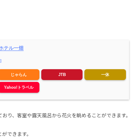
ホテル一畑
]
じゃらん
JTB
一休
Yahoo!トラベル
ており、客室や露天風呂から花火を眺めることができます。
とができます。