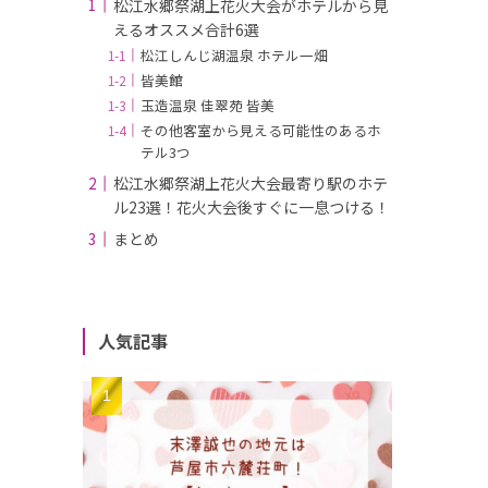
松江水郷祭湖上花火大会がホテルから見
えるオススメ合計6選
松江しんじ湖温泉 ホテル一畑
皆美館
玉造温泉 佳翠苑 皆美
その他客室から見える可能性のあるホ
テル3つ
松江水郷祭湖上花火大会最寄り駅のホテ
ル23選！花火大会後すぐに一息つける！
まとめ
人気記事