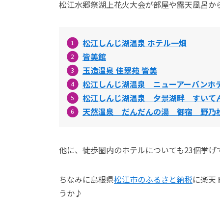
松江水郷祭湖上花火大会が部屋や露天風呂か
松江しんじ湖温泉 ホテル一畑
皆美館
玉造温泉 佳翠苑 皆美
松江しんじ湖温泉 ニューアーバンホ
松江しんじ湖温泉 夕景湖畔 すいて
天然温泉 だんだんの湯 御宿 野乃
他に、徒歩圏内のホテルについても23個挙
ちなみに島根県
松江市のふるさと納税
に楽天
うか♪