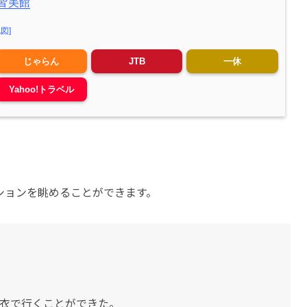
皆美館
地図]
じゃらん
JTB
一休
Yahoo!トラベル
ションを眺めることができます。
衣で行くことができた。