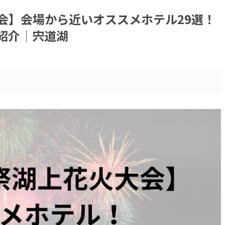
会】会場から近いオススメホテル29選！
紹介│宍道湖