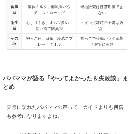
食事
液体ミルク、離乳食パウ
現地販売はほぼ期待でき
系
チ、ストローマグ
ない
衛生
おしりふき、オムツ多め、
トイレ混雑時の予備は必
系
使い捨て防臭袋
須！
その
抱っこ紐、日傘、冷感スプ
抱っこで移動がラク＆暑
他
レー、タオル
さ対策に有効
パパママが語る「やってよかった＆失敗談」ま
とめ
実際に訪れたパパママの声って、ガイドよりも何倍
も参考になりますよね。