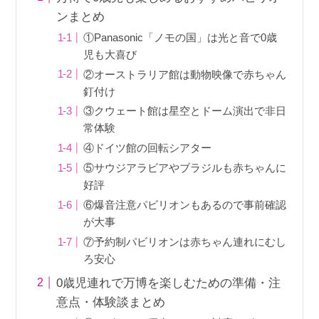
ンまとめ
①Panasonic「ノモの国」は光と音で0歳
児も大喜び
②オーストラリア館は動物映像で赤ちゃん
釘付け
③クウェート館は星空とドーム演出で非日
常体験
④ドイツ館の回転シアター
⑤サウジアラビアやブラジルも赤ちゃんに
好評
⑥爆音注意パビリオンもあるので事前確認
が大事
⑦予約制パビリオンは赤ちゃん連れにむし
ろ安心
0歳児連れで万博を楽しむための準備・注
意点・体験談まとめ