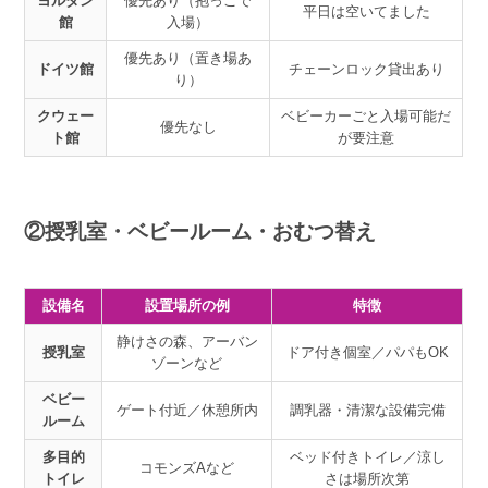
ヨルダン
優先あり（抱っこで
平日は空いてました
館
入場）
優先あり（置き場あ
ドイツ館
チェーンロック貸出あり
り）
クウェー
ベビーカーごと入場可能だ
優先なし
ト館
が要注意
②授乳室・ベビールーム・おむつ替え
設備名
設置場所の例
特徴
静けさの森、アーバン
授乳室
ドア付き個室／パパもOK
ゾーンなど
ベビー
ゲート付近／休憩所内
調乳器・清潔な設備完備
ルーム
多目的
ベッド付きトイレ／涼し
コモンズAなど
トイレ
さは場所次第