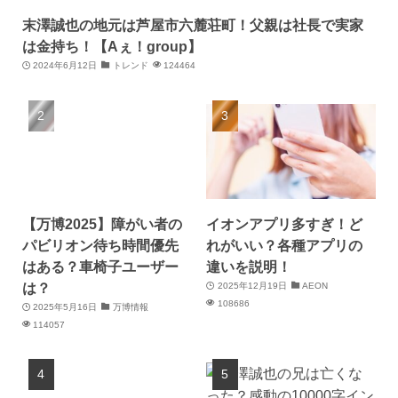
末澤誠也の地元は芦屋市六麓荘町！父親は社長で実家
は金持ち！【Aぇ！group】
2024年6月12日
トレンド
124464
【万博2025】障がい者の
イオンアプリ多すぎ！ど
パビリオン待ち時間優先
れがいい？各種アプリの
はある？車椅子ユーザー
違いを説明！
は？
2025年12月19日
AEON
108686
2025年5月16日
万博情報
114057